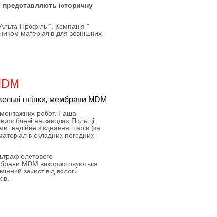
о представляють історичну
 Альта-Профіль ". Компанія "
ником матеріалів для зовнішних
 MDM
 монтажних робот. Наша
вироблені на заводах Польщі.
ми, надійне з'єднання шарів (за
матеріал в складних погодних
льтрафіолетового
мембрани MDМ використовуються
дмінний захист від вологи
ів.