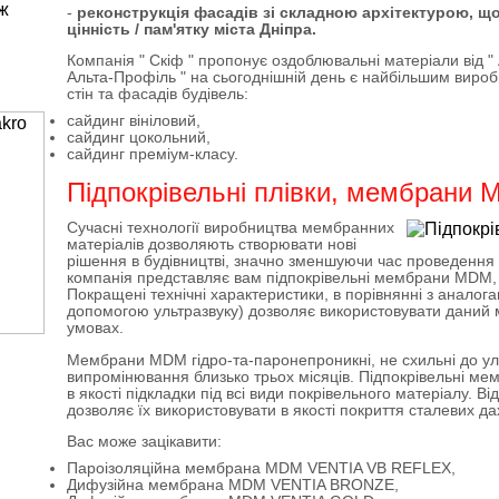
-
реконструкція фасадів зі складною архітектурою, щ
цінність / пам'ятку міста Дніпра.
Компанія " Скіф " пропонує оздоблювальні матеріали від "
Альта-Профіль " на сьогоднішній день є найбільшим вироб
стін та фасадів будівель:
сайдинг вініловий,
сайдинг цокольний,
сайдинг преміум-класу.
Підпокрівельні плівки, мембрани
Сучасні технології виробництва мембранних
матеріалів дозволяють створювати нові
рішення в будівництві, значно зменшуючи час проведення
компанія представляє вам підпокрівельні мембрани MDМ, 
Покращені технічні характеристики, в порівнянні з аналога
допомогою ультразвуку) дозволяє використовувати даний 
умовах.
Мембрани MDМ гідро-та-паронепроникні, не схильні до у
випромінювання близько трьох місяців. Підпокрівельні 
в якості підкладки під всі види покрівельного матеріалу. Ві
дозволяє їх використовувати в якості покриття сталевих дах
Вас може зацікавити:
Пароізоляційна мембрана MDM VENTIA VB REFLEX,
Дифузійна мембрана MDM VENTIA BRONZE,