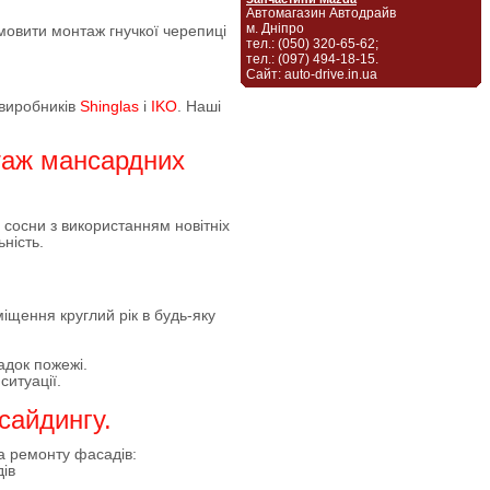
Автомагазин Автодрайв
м. Дніпро
мовити монтаж гнучкої черепиці
тел.: (050) 320-65-62;
тел.: (097) 494-18-15.
Сайт: auto-drive.in.ua
 виробників
Shinglas
і
IKO
. Наші
нтаж мансардних
 сосни з використанням новітніх
ьність.
щення круглий рік в будь-яку
адок пожежі.
ситуації.
сайдингу.
та ремонту фасадів:
ів