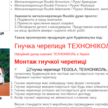
Металочерепиця Ruukki Armorium / Руукі Арморіум
Металочерепиця Ruukki Finnera / Рууккі Файнера
Металочерепиця Ruukki Adamante / Рууккі Адамант, мeтa
Замовити металочерепицю Ruukki дуже просто:
1.Подзвоніть в нашу компанію.
2.Принести креслення вашої покрівлі.
3.Обговорити деталі з менеджером. Представник компанії 
на місці зробити виміри і оцінити обсяг робіт.
ця
Також пропонуємо продукцію для будівництва від:
Гнучка черепиця ТЕХНОНІКО
Офіційний дилер компанії ТЕХНОНІКОЛЬ в Україні
Монтаж гнучкої черепиці
У
сучасному будівництві все частіше застосовується гнучка 
Переваги гнучкої черепиці:
Гнучка черепиця має найширшу гаму форм і кольорів.
Гнучка черепиця використовується при будь-яких кліматич
Гнучка черепиця успішно застосовується для покрівельних
Гнучка черепиця не вимагає постійного догляду
Колір гнучкої черепиці не змінюється з плином часу.
а
Високі стандарти якості виробництва підтверджені сертиф
найпрестижнішими міжнародними організаціями.