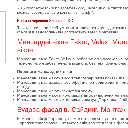
У Дніпропетровську придбати гнучку черепицю, а також за
можна, звернувшись в компанію " Скіф ".
Бітумна черепиця Shinglas і IKO
Також в наявності є бітумна металлочерепиця від відомих
фахівці із задоволенням допоможуть вам з монтажем.
Мaнcapдні вікнa Fakro, Velux. Мо
вікон
Мансардні вікна Fakro, Velux виробляються з високоякісної
технологій, які забезпечують міцність, безпеку, функціонал
Переваги мансардних вікон
Мансардні вікна мають високі теплозберігаючі показники.
Мансардні вікна дозволяють ефективно провітрювати примі
погоду.
Мансардні вікна мають захист від злому.
Мансардні вікна мають можливість димовидалення на вип
Мансардні вікна мають можливість евакуації при аварійній 
Будова фасадів. Сайдинг. Монтаж 
Компанія " Скіф " пропонує комплекс послуг з утеплення 
- продаж оздоблювальних матеріалів для утеплення фасад