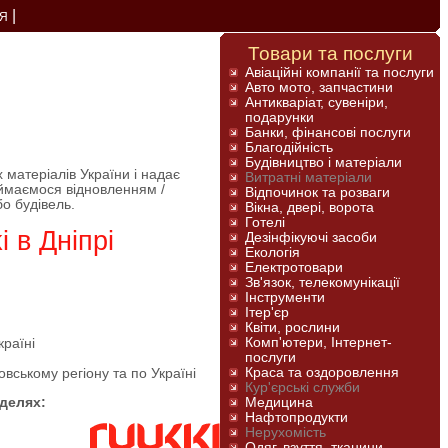
|
Я
Товари та послуги
Авіаційні компанії та послуги
Авто мото, запчастини
Антикваріат, сувеніри,
подарунки
Банки, фінансові послуги
Благодійність
Будівництво і матеріали
 матеріалів України і надає
Витратні матеріали
аймаємося відновленням /
Відпочинок та розваги
бо будівель.
Вікна, двері, ворота
Готелі
 в Дніпрі
Дезінфікуючі засоби
Екологія
Електротовари
Зв'язок, телекомунікації
Інструменти
Ітер'єр
Квіти, рослини
Комп'ютери, Інтернет-
країні
послуги
Краса та оздоровлення
вському регіону та по Україні
Кур'єрські служби
делях:
Медицина
Нафтопродукти
Нерухомість
Одяг, взуття, тканини