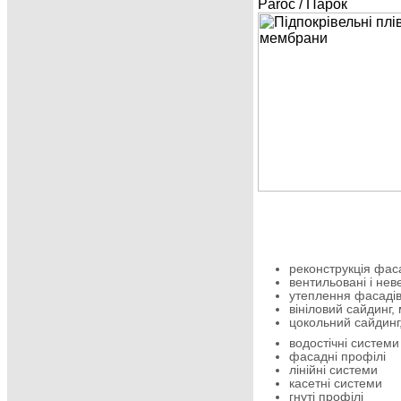
Paroc / Парок
реконструкція фаса
вентильовані і не
утеплення фасадів
вініловий сайдинг,
цокольний сайдинг
водостічні системи
фасадні профілі
лінійні системи
касетні системи
гнуті профілі