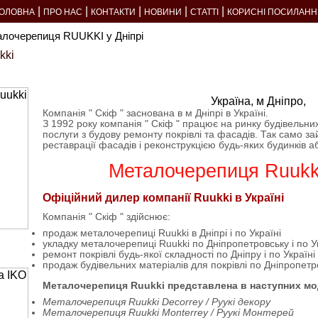
|
|
|
|
|
ГОЛОВНА
ПРО НАС
КОНТАКТИ
НОВИНИ
СТАТТІ
КОРИСНІ ПОСИЛАНН
алочерепиця RUUKKI у Дніпрі
kki
Україна, м Дніпро,
Компанія " Скіф " заснована в м Дніпрі в Україні.
З 1992 року компанія " Скіф " працює на ринку будівельних
послуги з будову ремонту покрівлі та фасадів. Так само з
реставрації фасадів і реконструкцією будь-яких будинків а
Металочерепиця Ruukki
Офіційний дилер компанії Ruukki в Україні
Компанія " Скіф " здійснює:
продаж металочерепиці Ruukki в Дніпрі і по Україні
укладку металочерепиці Ruukki по Дніпропетровську і по У
ремонт покрівлі будь-якої складності по Дніпру і по Україні
продаж будівельних матеріалів для покрівлі по Дніпропетро
Металочерепиця Ruukki представлена в наступних мо
Металочерепиця Ruukki Decorrey / Руукі декору
Металочерепиця Ruukki Monterrey / Руукі Монтерей