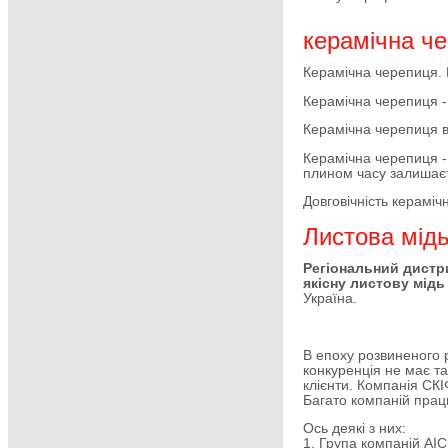
керамічна ч
Керамічна черепиця. 
Керамічна черепиця -
Керамічна черепиця в
Керамічна черепиця - 
плином часу залишає
Довговічність кераміч
Листова мідь
Регіональний дистр
якісну листову мід
Україна.
В епоху розвиненого
конкуренція не має так
клієнти. Компанія СКІ
Багато компаній прац
Ось деякі з них:
1. Група компаній АІС