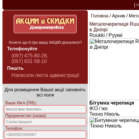
|
Головна
/ Архив / Мет
Металочерепиця Ruu
в Дніпрі
Ruukki / Рууккі
Хочете що б про вашу АКЦІЮ дізналися?
Телефонуйте
(097) 475-80-28,
(067) 631-58-10
Пишіть
Написати листа адміністрації
Для розміщення Вашої акції заповніть
всі поля
Бітумна черепиця
Ваше Им'я (ПІБ):
IKO / іко
Техно Ніколь
Підприємство (назва):
Телефон: