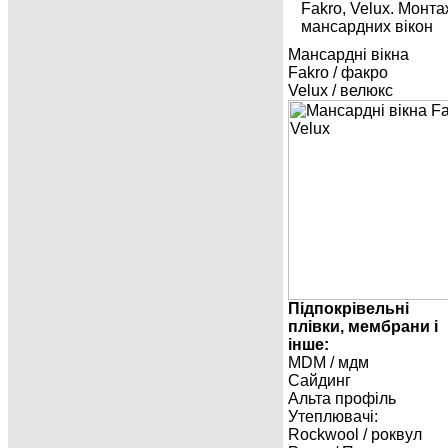
Мaнcapдні вікнa
Fakro / факро
Velux / велюкс
Підпокрівельні
плівки, мембрани і
інше:
MDM / мдм
Сайдинг
Альта профіль
Утеплювачі:
Rockwool / роквул