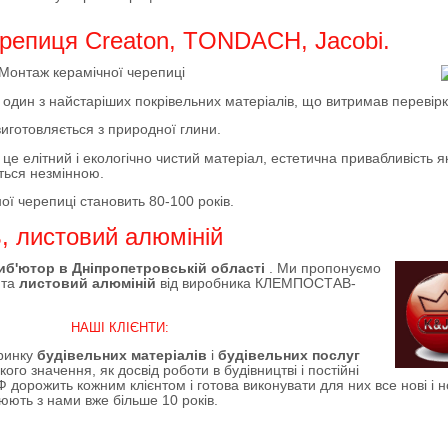
ерепиця Creaton, TONDACH, Jacobi.
Монтаж керамічної черепиці
 один з найстаріших покрівельних матеріалів, що витримав перевірк
иготовляється з природної глини.
це елітний і екологічно чистий матеріал, естетична привабливість я
ться незмінною.
ної черепиці становить 80-100 років.
, листовий алюміній
иб'ютор в Дніпропетровській області
. Ми пропонуємо
ь
та
листовий алюміній
від виробника КЛЕМПОСТАВ-
НАШІ КЛІЄНТИ:
 ринку
будівельних матеріалів
і
будівельних послуг
ого значення, як досвід роботи в будівництві і постійні
Ф дорожить кожним клієнтом і готова виконувати для них все нові і н
юють з нами вже більше 10 років.