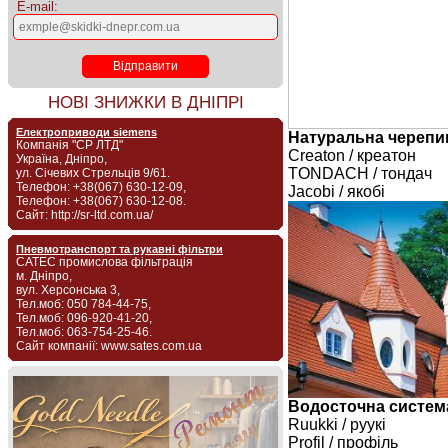
E-mail:
НОВІ ЗНИЖКИ В ДНІПРІ
Електроприводи siemens
Натуральна черепи
Компанія "СР ЛТД"
Creaton / креатон
Україна, Дніпро,
TONDACH / тондач
ул. Січевих Стрельців 9/61.
Телефон: +38(067) 630-12-09,
Jacobi / якобі
Телефон: +38(067) 630-12-08.
Сайт: http://sr-ltd.com.ua/
Пневмотранспорт та рукавні фільтри
САТЕС промислова фільтрація
м. Дніпро,
вул. Херсонська 3,
Тел.моб: 050 784-44-75,
Тел.моб: 096-920-41-20,
Тел.моб: 063-754-25-46.
Сайт компанії: www.sates.com.ua
Водосточна систем
Ruukki / руукі
Profil / профіль