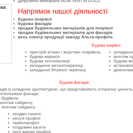
Дифузійна мембрана MDM VENTIA GOLD.
Напрямок нашої діяльності
будова покрівлі
будова фасадів
продаж будівельних матеріалів для покрівлі
продаж будівельних матеріалів для фасадів
весь спектр продукції заводу Альта-профіль
Будова покрівлі
пристрій м'яких і жорстких покрівель
укладання
будова каркаса
монтаж п
будова теплоізоляції
будова во
укладання металочерепиці
встановл
укладання бітумної черепиці
демонтаж
Будова фасадів:
дів зі складною архітектурою, що представляють історичну цінність
вентильовані фасади;
 будівель;
 монтаж сайдингу;
, монтаж сайдингу.
сендвіч панелі
несучі профілі
термопрофілі
поздовжні касети
гнуті арочні профілі