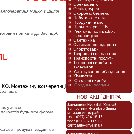
Оренда авто
Освіта, курси
ллoчepeпиця Ruukki в Дніпрі
Охорона, безпека
Побутова техніка
Продукти, напої
Промтовари, ТГВ
Реклама, поліграфія,
готовий приїхати до Вас, щоб
видавництво
Сантехніка
Сільське господарство
Спорттовари
Тварини і все для них
ЛЬ
Транспортні послуги
Тютюнові вироби та
аксесуари
Устаткування, обладнення
Хімчистка
Ювелірні вироби
Юридичні послуги
черепиця.
НОВІ АКЦІЇ ДНІПРА
Запчастини Hyundai - Хюндай
них умовах.
Запчастини Hyundai в Дніпрі
 покриттів будь-якої форми.
магазин Автодрайв
тел.: (097) 494-18-15;
тел.: (050) 320-65-62.
сайт: auto-drive.in.ua
ікатами продукції, виданими
Запчастини Mazda