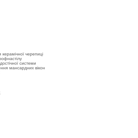
 керамічної черепиці
рофнастілу
достічної системи
ення мансардних вікон
;