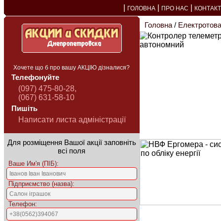
|
|
|
ГОЛОВНА
ПРО НАС
КОНТАК
Головна
/
Електротов
Контролер телеметр
ГРП автономний
Хочете що б про вашу АКЦІЮ дізналися?
Контролер телеметр
Телефонуйте
ГРС автономний
(097) 475-80-28,
(067) 631-58-10
Контролери телемет
автономні
Пишіть
Написати листа адміністрації
Контролери телемет
виробництва Україн
Для розміщення Вашої акції заповніть
всі поля
Ваше Им'я (ПІБ):
Підприємство (назва):
Телефон: