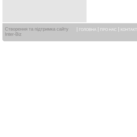
Створення та підтримка сайту
|
|
|
ГОЛОВНА
ПРО НАС
КОНТАК
Inter-Biz