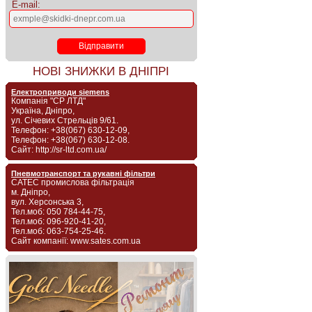
E-mail:
НОВІ ЗНИЖКИ В ДНІПРІ
Електроприводи siemens
Компанія "СР ЛТД"
Україна, Дніпро,
ул. Січевих Стрельців 9/61.
Телефон: +38(067) 630-12-09,
Телефон: +38(067) 630-12-08.
Сайт: http://sr-ltd.com.ua/
Пневмотранспорт та рукавні фільтри
САТЕС промислова фільтрація
м. Дніпро,
вул. Херсонська 3,
Тел.моб: 050 784-44-75,
Тел.моб: 096-920-41-20,
Тел.моб: 063-754-25-46.
Сайт компанії: www.sates.com.ua