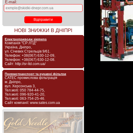
E-mail:
НОВІ ЗНИЖКИ В ДНІПРІ
Електроприводи siemens
Компанія "СР ЛТД"
Україна, Дніпро,
ул. Січевих Стрельців 9/61.
Телефон: +38(067) 630-12-09,
Телефон: +38(067) 630-12-08.
Сайт: http://sr-ltd.com.ua/
Пневмотранспорт та рукавні фільтри
САТЕС промислова фільтрація
м. Дніпро,
вул. Херсонська 3,
Тел.моб: 050 784-44-75,
Тел.моб: 096-920-41-20,
Тел.моб: 063-754-25-46.
Сайт компанії: www.sates.com.ua