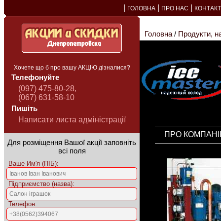
|
|
|
ГОЛОВНА
ПРО НАС
КОНТАК
Головна
/
Продукти, н
Хочете що б про вашу АКЦІЮ дізналися?
Телефонуйте
(097) 475-80-28,
(067) 631-58-10
Пишіть
Написати листа адміністрації
ПРО КОМПА
Для розміщення Вашої акції заповніть
всі поля
Ваше Им'я (ПІБ):
Підприємство (назва):
Телефон: