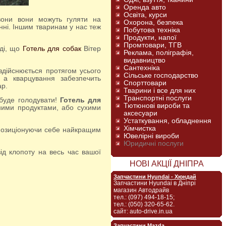
Оренда авто
Освіта, курси
Охорона, безпека
нні. Іншим тваринам у нас теж
Побутова техніка
Продукти, напої
Промтовари, ТГВ
рді, що
Готель для собак
Вітер
Реклама, поліграфія,
видавництво
Сантехніка
Сільське господарство
 а кварцування забезпечить
Спорттовари
ар.
Тварини і все для них
Транспортні послуги
буде голодувати!
Готель для
Тютюнові вироби та
ьними продуктами, або сухими
аксесуари
Устаткування, обладнення
Хімчистка
позиціонуючи себе найкращим
Ювелірні вироби
Юридичні послуги
НОВІ АКЦІЇ ДНІПРА
Запчастини Hyundai - Хюндай
Запчастини Hyundai в Дніпрі
магазин Автодрайв
тел.: (097) 494-18-15;
тел.: (050) 320-65-62.
сайт: auto-drive.in.ua
Запчастини Mazda