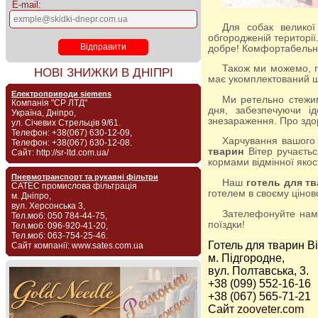
E-mail:
Для собак великої і середньої величини у нас є комфортабельні вольєри, де вони вони можуть гуляти на
обгородженій територі
добре! Комфортабельні
Також ми можемо, 
НОВІ ЗНИЖКИ В ДНІПРІ
має укомплектований шт
Електроприводи siemens
Ми ретельно стежимо за виконанням всіх санітарних норм. Прибирання приміщень здійснюється протягом усього
Компанія "СР ЛТД"
дня, забезпечуючи і
Україна, Дніпро,
знезараження. Про здо
ул. Січевих Стрельців 9/61.
Телефон: +38(067) 630-12-09,
Харчування вашого
Телефон: +38(067) 630-12-08.
тварин
Вітер ручаєтьс
Сайт: http://sr-ltd.com.ua/
кормами відмінної якос
Пневмотранспорт та рукавні фільтри
Наш
готель для т
САТЕС промислова фільтрація
готелем в своєму цінов
м. Дніпро,
вул. Херсонська 3,
Зателефонуйте нам, і ми з задоволенням притулок вашого вихованця, позбавивши від клопоту на весь час вашої
Тел.моб: 050 784-44-75,
поїздки!
Тел.моб: 096-920-41-20,
Тел.моб: 063-754-25-46.
Готель для тварин В
Сайт компанії: www.sates.com.ua
м. Підгородне,
вул. Полтавська, 3.
+38 (099) 552-16-16
+38 (067) 565-71-21
Сайт
zooveter.com