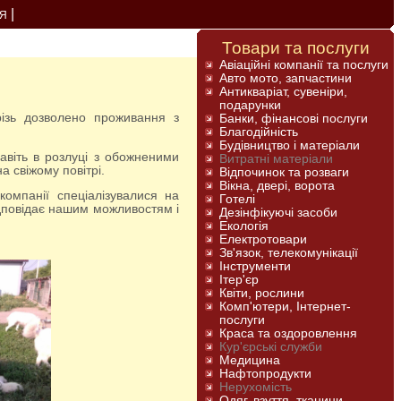
|
Я
Товари та послуги
Авіаційні компанії та послуги
Авто мото, запчастини
Антикваріат, сувеніри,
подарунки
Банки, фінансові послуги
Благодійність
Будівництво і матеріали
Витратні матеріали
а свіжому повітрі.
Відпочинок та розваги
Вікна, двері, ворота
Готелі
ідповідає нашим можливостям і
Дезінфікуючі засоби
Екологія
Електротовари
Зв'язок, телекомунікації
Інструменти
Ітер'єр
Квіти, рослини
Комп'ютери, Інтернет-
послуги
Краса та оздоровлення
Кур'єрські служби
Медицина
Нафтопродукти
Нерухомість
Одяг, взуття, тканини