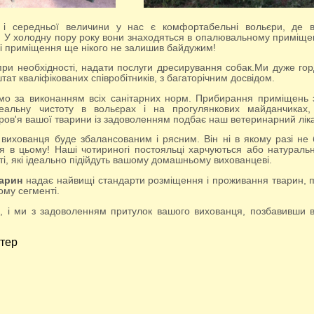
ї. У холодну пору року вони знаходяться в опалювальному приміще
 приміщення ще нікого не залишив байдужим!
при необхідності, надати послуги дресирування собак.Ми дуже го
ат кваліфікованих співробітників, з багаторічним досвідом.
деальну чистоту в вольєрах і на прогулянкових майданчиках,
ров'я вашої тварини із задоволенням подбає наш ветеринарний лік
 вихованця буде збалансованим і рясним. Він ні в якому разі не 
я в цьому! Наші чотириногі постояльці харчуються або натурал
ті, які ідеально підійдуть вашому домашньому вихованцеві.
варин
надає найвищі стандарти розміщення і проживання тварин, 
ому сегменті.
ітер