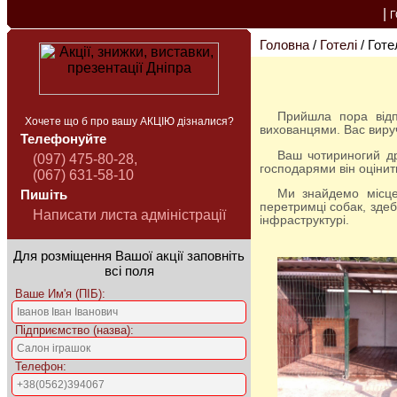
|
Головна
/
Готелі
/ Готе
Прийшла пора відпусток? Але як же бути з вашим чотирилапим другом? Не скрізь дозволено проживання з
Хочете що б про вашу АКЦІЮ дізналися?
вихованцями. Вас виру
Телефонуйте
Ваш чотириногий друг отримає проживання в найкомфортніших для нього умовах. Навіть в розлуці з обожненими
(097) 475-80-28,
господарями він оцінит
(067) 631-58-10
Ми знайдемо місце всім тваринам, хоча ще з самого початку зародження нашої компанії спеціалізувалися на
Пишіть
перетримці собак, здеб
Написати листа адміністрації
інфраструктурі.
Для розміщення Вашої акції заповніть
всі поля
Ваше Им'я (ПІБ):
Підприємство (назва):
Телефон: