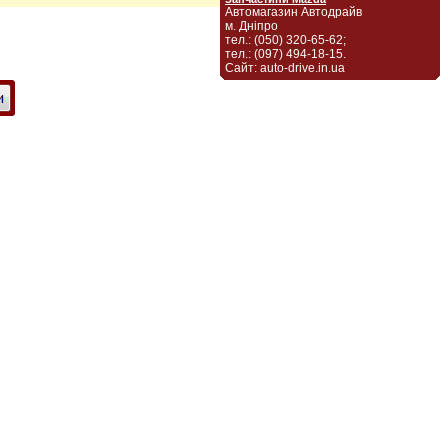
Автомагазин Автодрайв
м. Дніпро
тел.: (050) 320-65-62;
тел.: (097) 494-18-15.
Сайт: auto-drive.in.ua