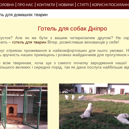
|
|
|
|
|
ГОЛОВНА
ПРО НАС
КОНТАКТИ
НОВИНИ
СТАТТІ
КОРИСНІ ПОСИЛАНН
ль для домашніх тварин
Готель для собак Дніпро
чить –
готель для тварин
Вітер, розмістивши вихованців у себе!
ь зручність наших приміщень і розмах майданчиків для прогулянок н
ільшого великих і середніх порід, так як дана послуга найбільше в