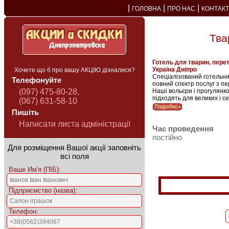
|
|
|
ГОЛОВНА
ПРО НАС
КОНТАК
Тва
Готель для тварин, пере
Україна Дніпро
Хочете що б про вашу АКЦІЮ дізналися?
Спеціалізований готельни
Телефонуйте
повний спектр послуг з пе
(097) 475-80-28,
Наші вольєри і прогулянк
підходять для великих і се
(067) 631-58-10
Пишіть
Написати листа адміністрації
Час проведення
постійно
Для розміщення Вашої акції заповніть
всі поля
Ваше Им'я (ПІБ):
Підприємство (назва):
Телефон: