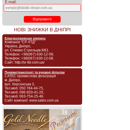
E-mail:
НОВІ ЗНИЖКИ В ДНІПРІ
Електроприводи siemens
Компанія "СР ЛТД"
Україна, Дніпро,
ул. Січевих Стрельців 9/61.
Телефон: +38(067) 630-12-09,
Телефон: +38(067) 630-12-08.
Сайт: http://sr-ltd.com.ua/
Пневмотранспорт та рукавні фільтри
САТЕС промислова фільтрація
м. Дніпро,
вул. Херсонська 3,
Тел.моб: 050 784-44-75,
Тел.моб: 096-920-41-20,
Тел.моб: 063-754-25-46.
Сайт компанії: www.sates.com.ua