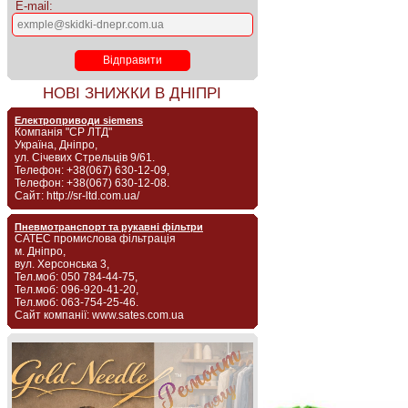
E-mail:
НОВІ ЗНИЖКИ В ДНІПРІ
Електроприводи siemens
Компанія "СР ЛТД"
Україна, Дніпро,
ул. Січевих Стрельців 9/61.
Телефон: +38(067) 630-12-09,
Телефон: +38(067) 630-12-08.
Сайт: http://sr-ltd.com.ua/
Пневмотранспорт та рукавні фільтри
САТЕС промислова фільтрація
м. Дніпро,
вул. Херсонська 3,
Тел.моб: 050 784-44-75,
Тел.моб: 096-920-41-20,
Тел.моб: 063-754-25-46.
Сайт компанії: www.sates.com.ua