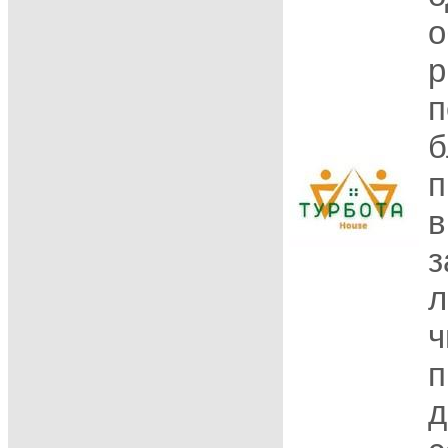
о
р
п
б
п
в
з
л
ч
п
д