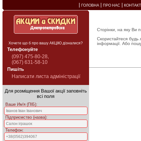
|
|
|
ГОЛОВНА
ПРО НАС
КОНТАК
Сторінки, на яку Ви 
Скористайтеся будь 
Хочете що б про вашу АКЦІЮ дізналися?
інформації. Або пош
Телефонуйте
(097) 475-80-28,
(067) 631-58-10
Пишіть
Написати листа адміністрації
Для розміщення Вашої акції заповніть
всі поля
Ваше Им'я (ПІБ):
Підприємство (назва):
Телефон: