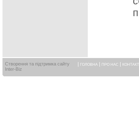
с
п
Створення та підтримка сайту
|
|
|
ГОЛОВНА
ПРО НАС
КОНТАК
Inter-Biz