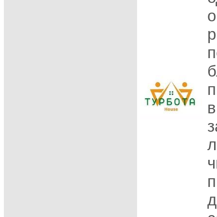
о
р
п
б
п
в
з
л
ч
п
д