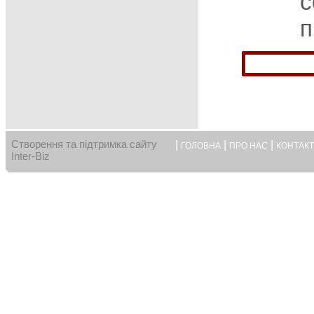
с
п
Створення та підтримка сайту
|
|
|
ГОЛОВНА
ПРО НАС
КОНТАК
Inter-Biz