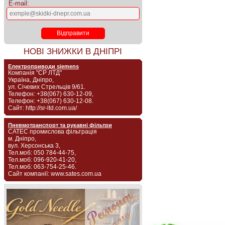
E-mail:
НОВІ ЗНИЖКИ В ДНІПРІ
Електроприводи siemens
Компанія "СР ЛТД"
Україна, Дніпро,
ул. Січевих Стрельців 9/61.
Телефон: +38(067) 630-12-09,
Телефон: +38(067) 630-12-08.
Сайт: http://sr-ltd.com.ua/
Пневмотранспорт та рукавні фільтри
САТЕС промислова фільтрація
м. Дніпро,
вул. Херсонська 3,
Тел.моб: 050 784-44-75,
Тел.моб: 096-920-41-20,
Тел.моб: 063-754-25-46.
Сайт компанії: www.sates.com.ua