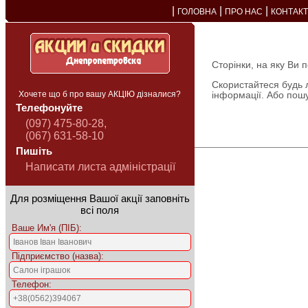
|
|
|
ГОЛОВНА
ПРО НАС
КОНТАК
Сторінки, на яку Ви 
Скористайтеся будь 
Хочете що б про вашу АКЦІЮ дізналися?
інформації. Або пош
Телефонуйте
(097) 475-80-28,
(067) 631-58-10
Пишіть
Написати листа адміністрації
Для розміщення Вашої акції заповніть
всі поля
Ваше Им'я (ПІБ):
Підприємство (назва):
Телефон: