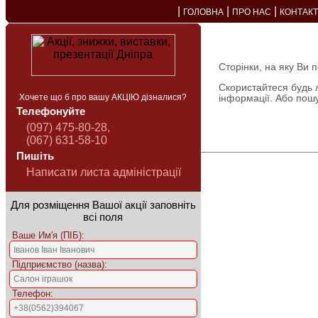
|
|
|
ГОЛОВНА
ПРО НАС
КОНТАК
Сторінки, на яку Ви 
Скористайтеся будь 
Хочете що б про вашу АКЦІЮ дізналися?
інформації. Або пош
Телефонуйте
(097) 475-80-28,
(067) 631-58-10
Пишіть
Написати листа адміністрації
Для розміщення Вашої акції заповніть
всі поля
Ваше Им'я (ПІБ):
Підприємство (назва):
Телефон: