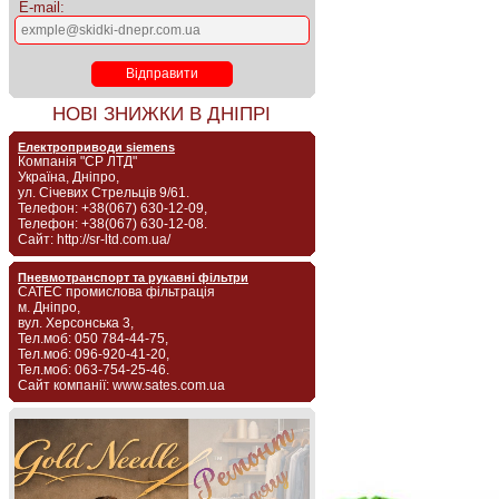
E-mail:
НОВІ ЗНИЖКИ В ДНІПРІ
Електроприводи siemens
Компанія "СР ЛТД"
Україна, Дніпро,
ул. Січевих Стрельців 9/61.
Телефон: +38(067) 630-12-09,
Телефон: +38(067) 630-12-08.
Сайт: http://sr-ltd.com.ua/
Пневмотранспорт та рукавні фільтри
САТЕС промислова фільтрація
м. Дніпро,
вул. Херсонська 3,
Тел.моб: 050 784-44-75,
Тел.моб: 096-920-41-20,
Тел.моб: 063-754-25-46.
Сайт компанії: www.sates.com.ua