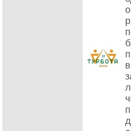
о
р
п
б
п
в
з
л
ч
п
д