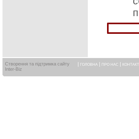
с
п
Створення та підтримка сайту
|
|
|
ГОЛОВНА
ПРО НАС
КОНТАК
Inter-Biz