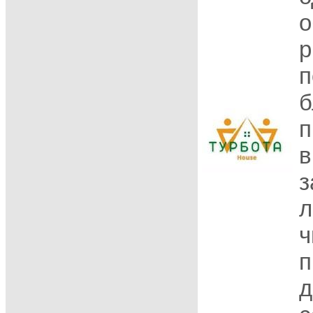
о
р
п
б
п
в
з
л
ч
п
д