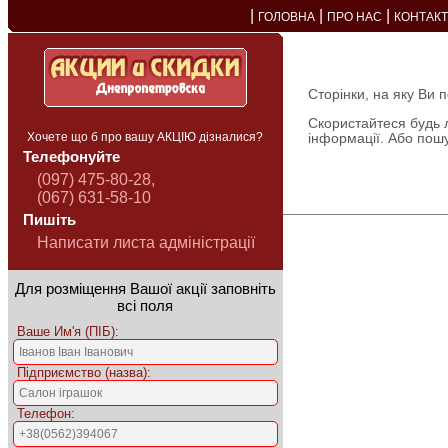
|
|
|
ГОЛОВНА
ПРО НАС
КОНТАК
Сторінки, на яку Ви 
Скористайтеся будь 
Хочете що б про вашу АКЦІЮ дізналися?
інформації. Або пош
Телефонуйте
(097) 475-80-28,
(067) 631-58-10
Пишіть
Написати листа адміністрації
Для розміщення Вашої акції заповніть
всі поля
Ваше Им'я (ПІБ):
Підприємство (назва):
Телефон: