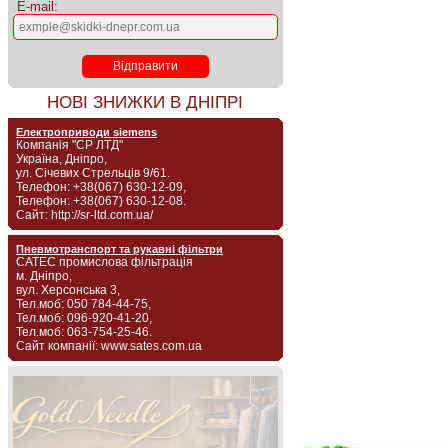
E-mail:
НОВІ ЗНИЖКИ В ДНІПРІ
Електроприводи siemens
Компанія "СР ЛТД"
Україна, Дніпро,
ул. Січевих Стрельців 9/61.
Телефон: +38(067) 630-12-09,
Телефон: +38(067) 630-12-08.
Сайт: http://sr-ltd.com.ua/
Пневмотранспорт та рукавні фільтри
САТЕС промислова фільтрація
м. Дніпро,
вул. Херсонська 3,
Тел.моб: 050 784-44-75,
Тел.моб: 096-920-41-20,
Тел.моб: 063-754-25-46.
Сайт компанії: www.sates.com.ua