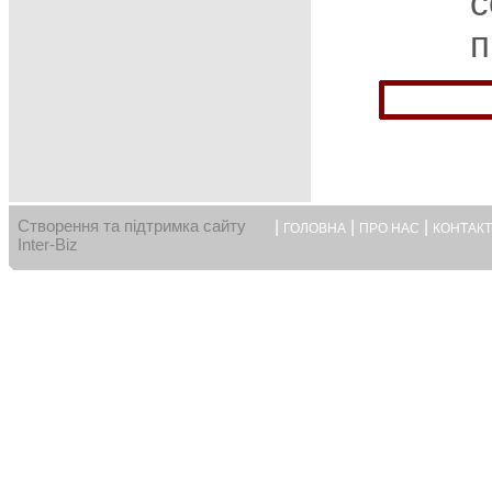
с
п
Створення та підтримка сайту
|
|
|
ГОЛОВНА
ПРО НАС
КОНТАК
Inter-Biz