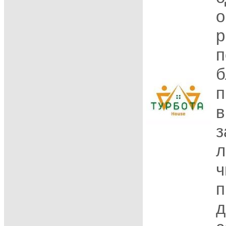
о
р
п
б
п
в
з
л
ч
п
д