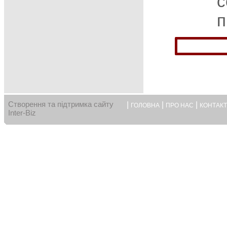
с
п
Створення та підтримка сайту
|
|
|
ГОЛОВНА
ПРО НАС
КОНТАК
Inter-Biz