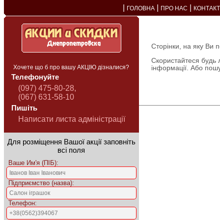
|
|
|
ГОЛОВНА
ПРО НАС
КОНТАК
Сторінки, на яку Ви 
Скористайтеся будь 
Хочете що б про вашу АКЦІЮ дізналися?
інформації. Або пош
Телефонуйте
(097) 475-80-28,
(067) 631-58-10
Пишіть
Написати листа адміністрації
Для розміщення Вашої акції заповніть
всі поля
Ваше Им'я (ПІБ):
Підприємство (назва):
Телефон: