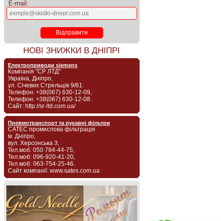
E-mail:
НОВІ ЗНИЖКИ В ДНІПРІ
Електроприводи siemens
Компанія "СР ЛТД"
Україна, Дніпро,
ул. Січевих Стрельців 9/61.
Телефон: +38(067) 630-12-09,
Телефон: +38(067) 630-12-08.
Сайт: http://sr-ltd.com.ua/
Пневмотранспорт та рукавні фільтри
САТЕС промислова фільтрація
м. Дніпро,
вул. Херсонська 3,
Тел.моб: 050 784-44-75,
Тел.моб: 096-920-41-20,
Тел.моб: 063-754-25-46.
Сайт компанії: www.sates.com.ua