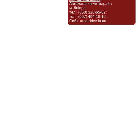
Автомагазин Автодрайв
м. Дніпро
тел.: (050) 320-65-62;
тел.: (097) 494-18-15.
Сайт: auto-drive.in.ua