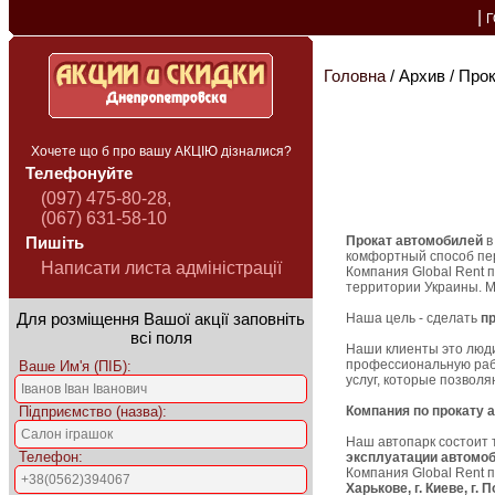
|
Головна
/ Архив / Прок
Хочете що б про вашу АКЦІЮ дізналися?
Телефонуйте
(097) 475-80-28,
(067) 631-58-10
Прокат автомобилей
в
Пишіть
комфортный способ пе
Написати листа адміністрації
Компания Global Rent 
территории Украины. 
Для розміщення Вашої акції заповніть
Наша цель - сделать
п
всі поля
Наши клиенты это люди
профессиональную раб
Ваше Им'я (ПІБ):
услуг, которые позвол
Підприємство (назва):
Компания по прокату 
Наш автопарк состоит 
Телефон:
эксплуатации автомоб
Компания Global Rent 
Харькове, г. Киеве, г. 