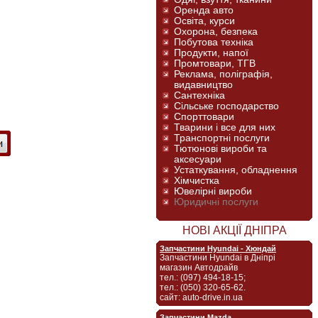
Оренда авто
Освіта, курси
Охорона, безпека
Побутова техніка
Продукти, напої
Промтовари, ТГВ
Реклама, поліграфія,
видавництво
Сантехніка
Сільське господарство
Спорттовари
Тварини і все для них
Транспортні послуги
Тютюнові вироби та
аксесуари
Устаткування, обладнення
Хімчистка
Ювелірні вироби
Юридичні послуги
НОВІ АКЦІЇ ДНІПРА
Запчастини Hyundai - Хюндай
Запчастини Hyundai в Дніпрі
магазин Автодрайв
тел.: (097) 494-18-15;
тел.: (050) 320-65-62.
сайт: auto-drive.in.ua
Запчастини Mazda