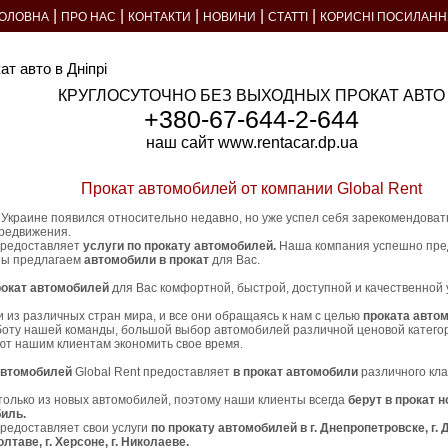
|
|
|
|
|
ГОЛОВНА
ПРО НАС
КОНТАКТИ
НОВИНИ
СТАТТІ
КОРИСНІ ПОСИЛАНН
ат авто в Дніпрі
КРУГЛОСУТОЧНО БЕЗ ВЫХОДНЫХ ПРОКАТ АВТО
+380-67-644-2-644
наш сайт www.rentacar.dp.ua
Прокат автомобилей от компании Global Rent
 Украине появился относительно недавно, но уже успел себя зарекомендовать
редвижения.
предоставляет
услуги по прокату автомобилей.
Наша компания успешно пред
Мы предлагаем
автомобили в прокат
для Вас.
рокат автомобилей
для Вас комфортной, быстрой, доступной и качественной 
 из различных стран мира, и все они обращаясь к нам с целью
проката авто
оту нашей команды, большой выбор автомобилей различной ценовой катего
яют нашим клиентам экономить свое время.
автомобилей
Global Rent предоставляет
в прокат автомобили
различного кла
только из новых автомобилей, поэтому наши клиенты всегда
берут в прокат н
иль.
предоставляет свои услуги
по прокату автомобилей в г. Днепропетровске, г. Д
Полтаве, г. Херсоне, г. Николаеве.