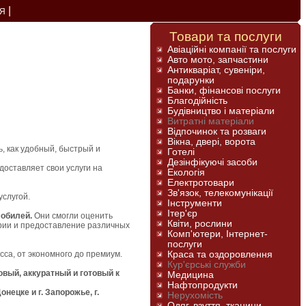
|
Я
Товари та послуги
Авіаційні компанії та послуги
Авто мото, запчастини
Антикваріат, сувеніри,
подарунки
Банки, фінансові послуги
Благодійність
Будівництво і матеріали
Витратні матеріали
Відпочинок та розваги
Вікна, двері, ворота
, как удобный, быстрый и
Готелі
Дезінфікуючі засоби
оставляет свои услуги на
Екологія
Електротовари
Зв'язок, телекомунікації
услугой.
Інструменти
Ітер'єр
мобилей.
Они смогли оценить
Квіти, рослини
рии и предоставление различных
Комп'ютери, Інтернет-
послуги
сса, от экономного до премиум.
Краса та оздоровлення
Кур'єрські служби
овый, аккуратный и готовый к
Медицина
Нафтопродукти
онецке и г. Запорожье, г.
Нерухомість
Одяг, взуття, тканини