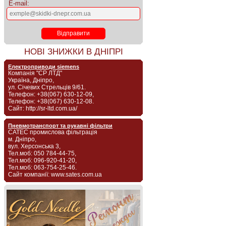
E-mail:
НОВІ ЗНИЖКИ В ДНІПРІ
Електроприводи siemens
Компанія "СР ЛТД"
Україна, Дніпро,
ул. Січевих Стрельців 9/61.
Телефон: +38(067) 630-12-09,
Телефон: +38(067) 630-12-08.
Сайт: http://sr-ltd.com.ua/
Пневмотранспорт та рукавні фільтри
САТЕС промислова фільтрація
м. Дніпро,
вул. Херсонська 3,
Тел.моб: 050 784-44-75,
Тел.моб: 096-920-41-20,
Тел.моб: 063-754-25-46.
Сайт компанії: www.sates.com.ua