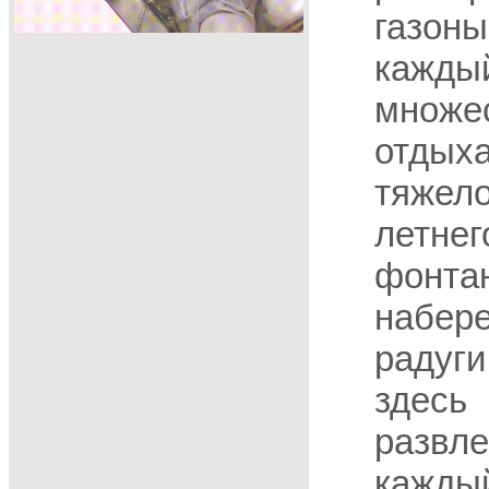
газо
каж
множ
отды
тяже
летн
фонт
набер
раду
зде
развл
каждый