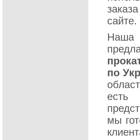
зака
сайте.
Наш
предла
прока
по Ук
обла
ес
предст
мы го
клиен