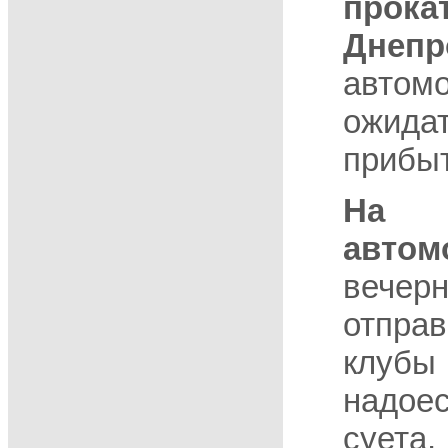
про
Днепр
авто
ожид
прибыт
На 
автом
вечерн
отпра
клубы 
надо
суе