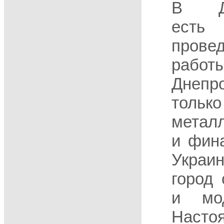
В Дн
ест
прове
работы
Днепр
тол
метал
и фин
Украи
город
и мо
Насто