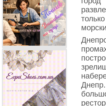
гор
разв
только
морск
Днеп
пром
пост
зр
набе
Днеп
больш
рестор