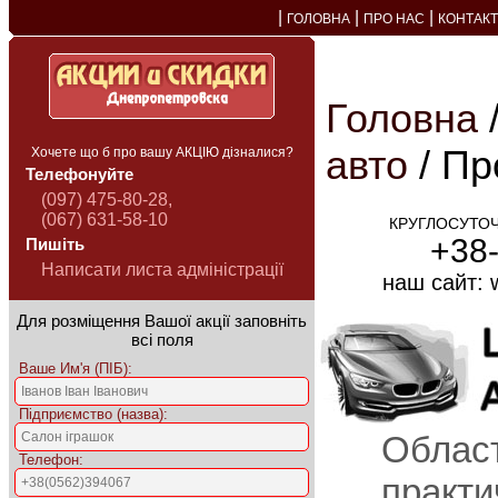
|
|
|
ГОЛОВНА
ПРО НАС
КОНТАК
Головна
авто
/ Пр
Хочете що б про вашу АКЦІЮ дізналися?
Телефонуйте
(097) 475-80-28,
(067) 631-58-10
КРУГЛОСУТОЧ
+38
Пишіть
Написати листа адміністрації
наш сайт: 
Для розміщення Вашої акції заповніть
всі поля
Ваше Им'я (ПІБ):
Підприємство (назва):
Обла
Телефон:
практи