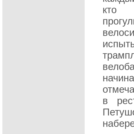
кт
прогул
велос
испы
трамп
вело
начин
отмеч
в рес
Пе
набере