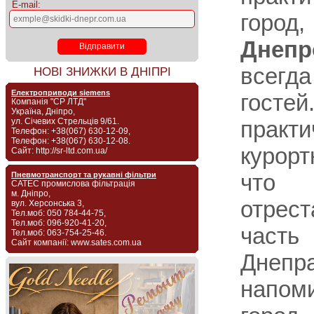
E-mail:
город,
Днепр
всегд
НОВІ ЗНИЖКИ В ДНІПРІ
Електроприводи siemens
гост
Компанія "СР ЛТД"
Україна, Дніпро,
ул. Січевих Стрельців 9/61.
практи
Телефон: +38(067) 630-12-09,
Телефон: +38(067) 630-12-08.
курорт
Сайт: http://sr-ltd.com.ua/
что
Пневмотранспорт та рукавні фільтри
САТЕС промислова фільтрація
м. Дніпро,
отрес
вул. Херсонська 3,
Тел.моб: 050 784-44-75,
Тел.моб: 096-920-41-20,
част
Тел.моб: 063-754-25-46.
Сайт компанії: www.sates.com.ua
Дне
напом