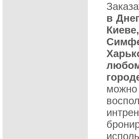
Заказ
в Дне
Ки
Симф
Харь
люб
горо
мож
воспо
интрен
брони
испо