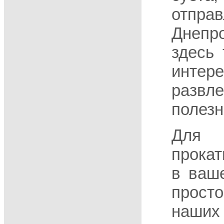
отправ
Днепро
здесь
интер
раз
полезн
Для 
прокат
в ваш
просто
наши