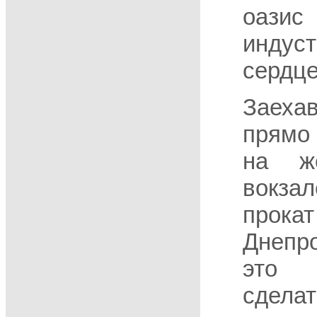
оа
индус
сердце
Заеха
прямо 
на же
вокзал
про
Днепр
это 
сдел