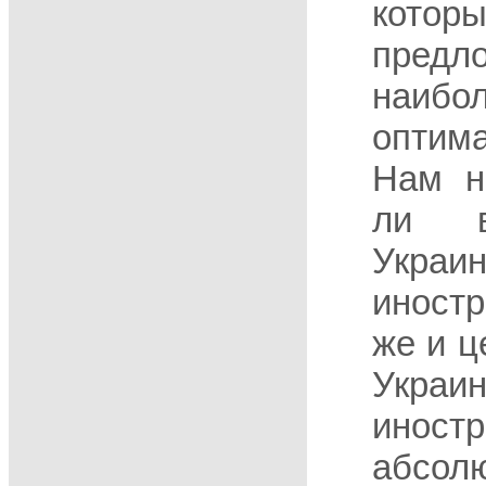
котор
пре
наибо
оптим
Нам н
ли в
Укр
иностр
же и ц
Укр
иност
абсол