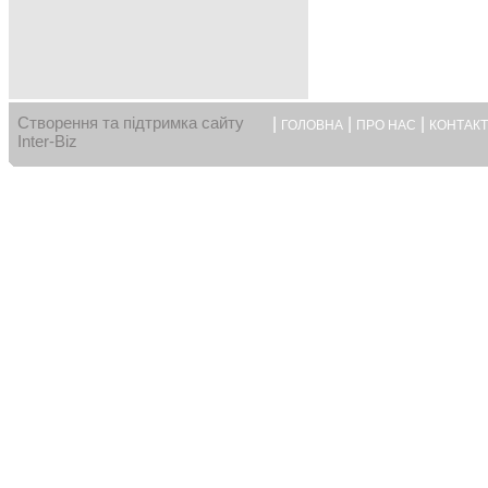
Створення та підтримка сайту
|
|
|
ГОЛОВНА
ПРО НАС
КОНТАК
Inter-Biz