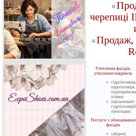
Про
черепиці I
Продаж,
R
Утеплення фасадів,
утеплення покрівель
гідроізоляція
пароізоляція,
підпокрівель
плівки
ущільнювачі 
гідроізоляцій
прокладки.
Послуги з облицювання
фасадів
сайдинг,