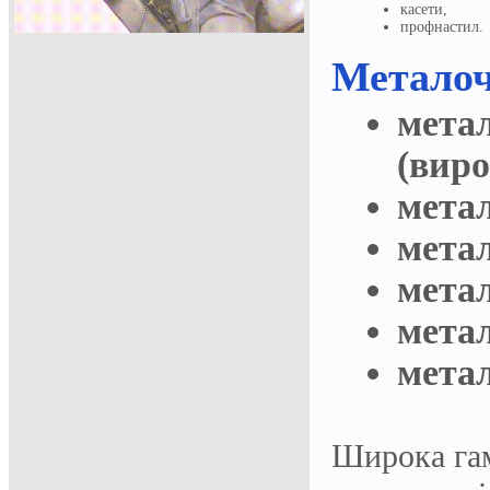
касети,
профнастил.
Металоч
мета
(вир
метал
мета
мета
мета
мета
Широка гам