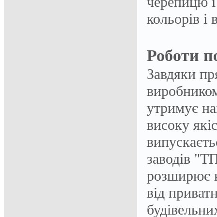
черепицю і
кольорів і 
Роботи п
Завдяки пр
виробником
утримує най
високу які
випускаєть
заводів "ТП
розширює к
від приват
будівельних