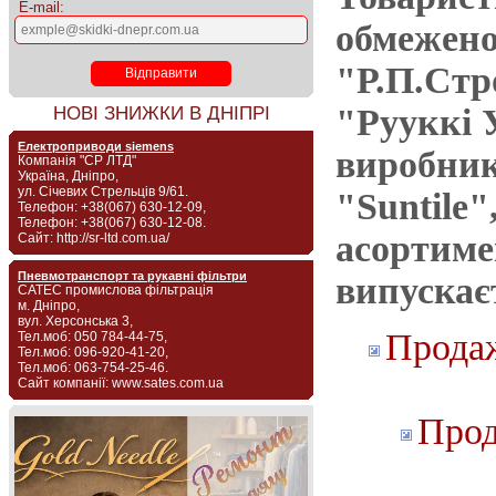
E-mail:
обмежено
"Р.П.Стр
"Рууккі У
НОВІ ЗНИЖКИ В ДНІПРІ
Електроприводи siemens
виробник
Компанія "СР ЛТД"
Україна, Дніпро,
ул. Січевих Стрельців 9/61.
"Suntile
Телефон: +38(067) 630-12-09,
Телефон: +38(067) 630-12-08.
асортиме
Сайт: http://sr-ltd.com.ua/
Пневмотранспорт та рукавні фільтри
випускає
САТЕС промислова фільтрація
м. Дніпро,
вул. Херсонська 3,
Продаж
Тел.моб: 050 784-44-75,
Тел.моб: 096-920-41-20,
Тел.моб: 063-754-25-46.
Сайт компанії: www.sates.com.ua
Прод