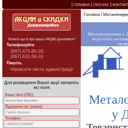
|
|
|
ГОЛОВНА
ПРО НАС
КОНТАК
Головна
/ Металочереп
Металлочерепиця у Дн
водостічні системи
Хочете що б про вашу АКЦІЮ дізналися?
профн
Телефонуйте
(097) 475-80-28,
(067) 631-58-10
Пишіть
Написати листа адміністрації
Для розміщення Вашої акції заповніть
всі поля
Метал
Ваше Им'я (ПІБ):
Підприємство (назва):
у 
Телефон:
Товарист