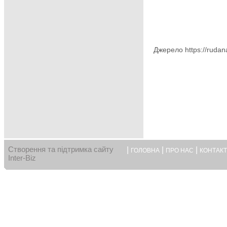
Джерело https://rudan
Створення та підтримка сайту
|
|
|
ГОЛОВНА
ПРО НАС
КОНТАК
Inter-Biz