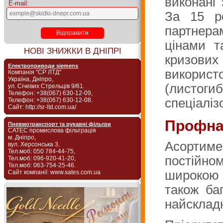
виконані
E-mail:
За 15 р
партнера
цінами т
НОВІ ЗНИЖКИ В ДНІПРІ
кризових
Електроприводи siemens
використ
Компанія "СР ЛТД"
Україна, Дніпро,
(листоги
ул. Січевих Стрельців 9/61.
Телефон: +38(067) 630-12-09,
спеціаліз
Телефон: +38(067) 630-12-08.
Сайт: http://sr-ltd.com.ua/
Профна
Пневмотранспорт та рукавні фільтри
САТЕС промислова фільтрація
м. Дніпро,
Асортиме
вул. Херсонська 3,
Тел.моб: 050 784-44-75,
постійно
Тел.моб: 096-920-41-20,
Тел.моб: 063-754-25-46.
широкою 
Сайт компанії: www.sates.com.ua
також ба
найскладн