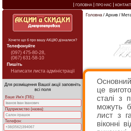
|
|
|
ГОЛОВНА
ПРО НАС
КОНТАК
Головна
/ Архив / Мет
Хочете що б про вашу АКЦІЮ дізналися?
Телефонуйте
(097) 475-80-28,
(067) 631-58-10
Пишіть
Написати листа адміністрації
Основний
Для розміщення Вашої акції заповніть
це вигот
всі поля
сталі з 
Ваше Им'я (ПІБ):
можуть б
Підприємство (назва):
лист з г
Телефон:
віконні в