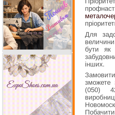
Пріори
профна
металоч
пріоритет
Для задо
величини 
бути як 
забудовни
інших.
Замовит
зможете 
(050) 
виробниц
Новомоско
Побачити