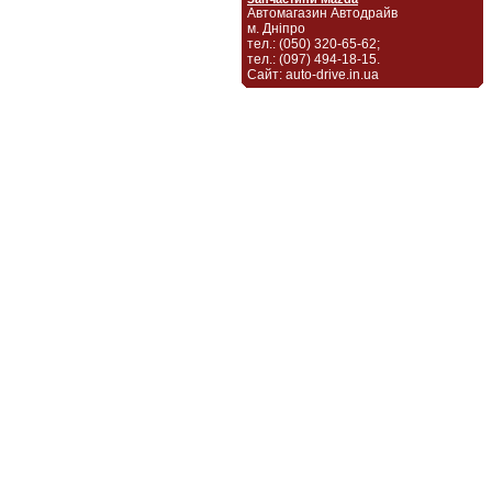
Автомагазин Автодрайв
м. Дніпро
тел.: (050) 320-65-62;
тел.: (097) 494-18-15.
Сайт: auto-drive.in.ua