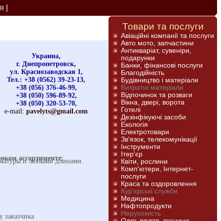
|
Я
Товари та послуги
Авіаційні компанії та послуги
Авто мото, запчастини
Антикваріат, сувеніри,
Украина,
подарунки
г. Днепропетровск,
Банки, фінансові послуги
ул. Краснозаводская 1,
Благодійність
Тел.: +38 (0562) 39-23-13,
Будівництво і матеріали
+38 (056) 376-46-99,
Витратні матеріали
Відпочинок та розваги
+38 (050) 596-89-92,
Вікна, двері, ворота
+38 (050) 320-53-70,
Готелі
e-mail:
pavelyts@gmail.com
Дезінфікуючі засоби
Екологія
Електротовари
Зв'язок, телекомунікації
Інструменти
Ітер'єр
оком ассортименте:
рматуры и любыми длинами.
Квіти, рослини
Комп'ютери, Інтернет-
послуги
Краса та оздоровлення
Кур'єрські служби
Медицина
Нафтопродукти
Нерухомість
у заказчика
Одяг, взуття, тканини