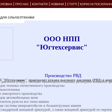
|
|
|
|
|
ГОЛОВНА
ПРО НАС
КОНТАКТИ
НОВИНИ
СТАТТІ
КОРИСНІ ПОСИЛАНН
 для сільгосптехніки
ООО НПП
"Югтехсервис"
Производство РВД
"Югтехсервис" производит рукава высокого давления (РВД) в шир
о давления (РВД) с любыми присоединительными размерами концевой а
идов техники отечественного производства
ельхозтехники
и импортного производства
идов автомобильных моек
илитель руля на все типы машин
ые системы микроавтобусов и большегрузных машин
стандартной концевой арматурой, а также концевой арматурой по чертеж