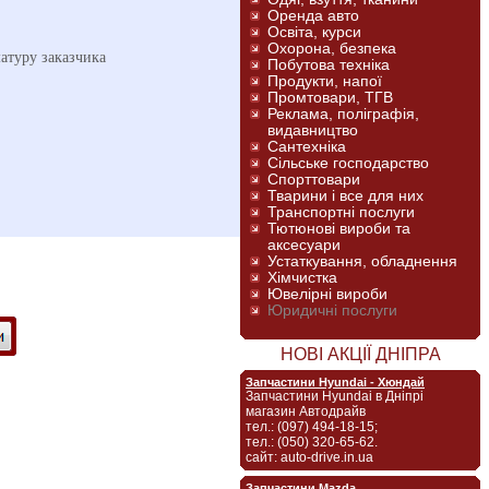
Оренда авто
Освіта, курси
Охорона, безпека
атуру заказчика
Побутова техніка
Продукти, напої
Промтовари, ТГВ
Реклама, поліграфія,
видавництво
Сантехніка
Сільське господарство
Спорттовари
Тварини і все для них
Транспортні послуги
Тютюнові вироби та
аксесуари
Устаткування, обладнення
Хімчистка
Ювелірні вироби
Юридичні послуги
НОВІ АКЦІЇ ДНІПРА
Запчастини Hyundai - Хюндай
Запчастини Hyundai в Дніпрі
магазин Автодрайв
тел.: (097) 494-18-15;
тел.: (050) 320-65-62.
сайт: auto-drive.in.ua
Запчастини Mazda