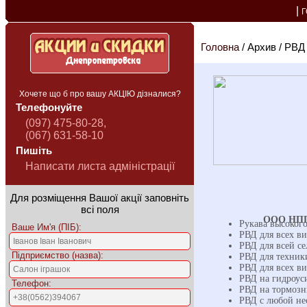
|
Головна
/ Архив / РВД
Хочете що б про вашу АКЦІЮ дізналися?
Телефонуйте
(097) 475-80-28,
(067) 631-58-10
Пишіть
Написати листа адміністрації
Для розміщення Вашої акції заповніть
всі поля
ООО НПП 
Рукава высоког
Ваше Им'я (ПІБ):
РВД для всех в
РВД для всей с
Підприємство (назва):
РВД для техник
РВД для всех в
РВД на гидроус
Телефон:
РВД на тормозн
РВД с любой не