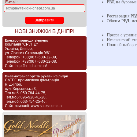
E-mail:
РВД на буровые
Реставрация РВ
Обжим РВД, исп
НОВІ ЗНИЖКИ В ДНІПРІ
Пресса с усили
Итальянский ст
Електроприводи siemens
Компанія "СР ЛТД"
Полный набор т
Україна, Дніпро,
ул. Січевих Стрельців 9/61.
Телефон: +38(067) 630-12-09,
Телефон: +38(067) 630-12-08.
Сайт: http://sr-ltd.com.ua/
Пневмотранспорт та рукавні фільтри
САТЕС промислова фільтрація
м. Дніпро,
вул. Херсонська 3,
Тел.моб: 050 784-44-75,
Тел.моб: 096-920-41-20,
Тел.моб: 063-754-25-46.
Сайт компанії: www.sates.com.ua