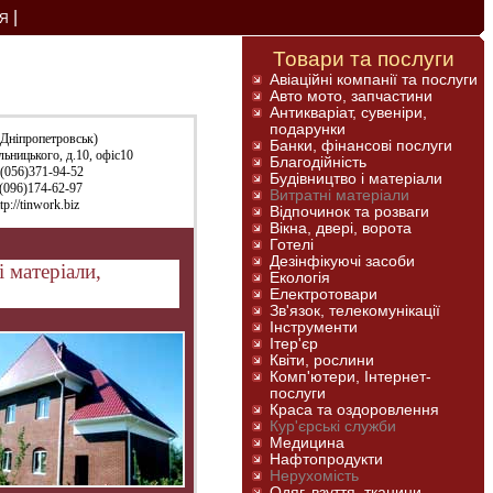
|
Я
Товари та послуги
Авіаційні компанії та послуги
Авто мото, запчастини
Антикваріат, сувеніри,
подарунки
(Дніпропетровськ)
Банки, фінансові послуги
льницького, д.10, офіс10
Благодійність
 (056)371-94-52
Будівництво і матеріали
 (096)174-62-97
Витратні матеріали
tp://tinwork.biz
Відпочинок та розваги
Вікна, двері, ворота
Готелі
Дезінфікуючі засоби
 матеріали,
Екологія
Електротовари
Зв'язок, телекомунікації
Інструменти
Ітер'єр
Квіти, рослини
Комп'ютери, Інтернет-
послуги
Краса та оздоровлення
Кур'єрські служби
Медицина
Нафтопродукти
Нерухомість
Одяг, взуття, тканини