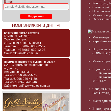
E-mail:
Конструкційні
Самонесучі с
Облицювальні
Металеві во
Жерстяні вир
НОВІ ЗНИЖКИ В ДНІПРІ
Електроприводи siemens
Компанія "СР ЛТД"
Металочерепи
Україна, Дніпро,
Керамічна ч
ул. Січевих Стрельців 9/61.
Телефон: +38(067) 630-12-09,
Бітумна чере
Телефон: +38(067) 630-12-08.
CORNING" (О
Сайт: http://sr-ltd.com.ua/
Металлопрофі
Пневмотранспорт та рукавні фільтри
САТЕС промислова фільтрація
м. Дніпро,
Водостічні с
вул. Херсонська 3,
-
Водості
Тел.моб: 050 784-44-75,
-
Водості
Тел.моб: 096-920-41-20,
MARLEY
Тел.моб: 063-754-25-46.
Сайт компанії: www.sates.com.ua
Сайдинг він
Росія, Італія)
Мансардні в
Виходи для а