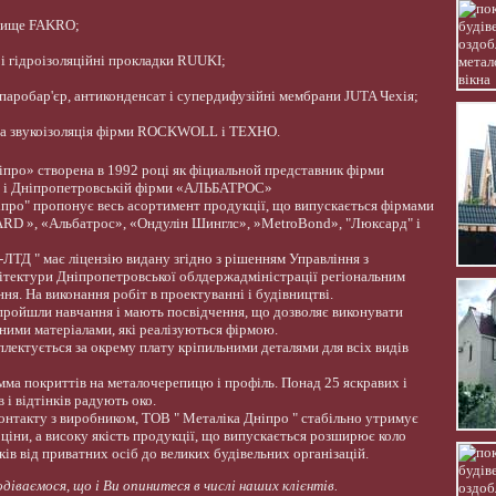
рище FAKRO;
і гідроізоляційні прокладки RUUKI;
 паробар'єр, антиконденсат і супердифузійні мембрани JUTA Чехія;
та звукоізоляція фірми ROCKWOLL і ТЕХНО.
про» створена в 1992 році як фіциальной представник фірми
 і Дніпропетровській фірми «АЛЬБАТРОС»
про" пропонує весь асортимент продукції, що випускається фірмами
RD », «Альбатрос», «Ондулін Шинглс», »MetroBond», "Люксард" і
ТД " має ліцензію видану згідно з рішенням Управління з
хітектури Дніпропетровської облдержадміністрації регіональним
ня. На виконання робіт в проектуванні і будівництві.
 пройшли навчання і мають посвідчення, що дозволяє виконувати
ними матеріалами, які реалізуються фірмою.
лектується за окрему плату кріпильними деталями для всіх видів
мма покриттів на металочерепицю і профіль. Понад 25 яскравих і
 і відтінків радують око.
онтакту з виробником, ТОВ " Металіка Дніпро " стабільно утримує
 ціни, а високу якість продукції, що випускається розширює коло
ів від приватних осіб до великих будівельних організацій.
діваємося, що і Ви опинитеся в числі наших клієнтів.