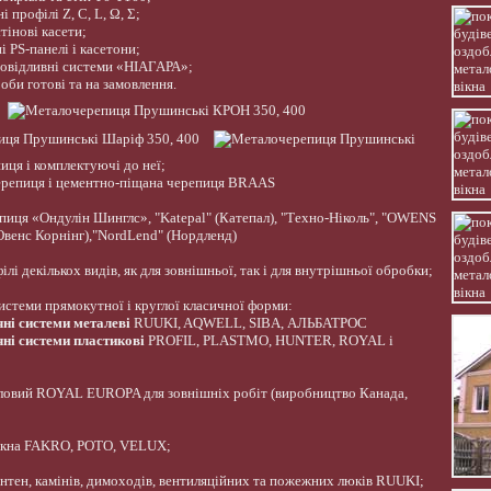
 профілі Z, C, L, Ω, Σ;
тінові касети;
 PS-панелі і касетони;
довідливні системи «НІАГАРА»;
оби готові та на замовлення.
ця і комплектуючі до неї;
ерепиця і цементно-піщана черепиця BRAAS
пиця «Ондулін Шинглс», "Katepal" (Катепал), "Техно-Ніколь", "OWENS
венс Корнінг),"NordLend" (Нордленд)
лі декількох видів, як для зовнішньої, так і для внутрішньої обробки;
истеми прямокутної і круглої класичної форми:
чні системи металеві
RUUKI, AQWELL, SIBA, АЛЬБАТРОС
чні системи пластикові
PROFIL, PLASTMO, HUNTER, ROYAL і
іловий ROYAL EUROPA для зовнішніх робіт (виробництво Канада,
ікна FAKRO, POTO, VELUX;
нтен, камінів, димоходів, вентиляційних та пожежних люків RUUKI;