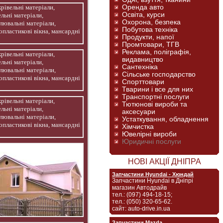
Оренда авто
Освіта, курси
Охорона, безпека
Побутова техніка
Продукти, напої
Промтовари, ТГВ
Реклама, поліграфія,
видавництво
Сантехніка
Сільське господарство
Спорттовари
Тварини і все для них
Транспортні послуги
Тютюнові вироби та
аксесуари
Устаткування, обладнення
Хімчистка
Ювелірні вироби
Юридичні послуги
НОВІ АКЦІЇ ДНІПРА
Запчастини Hyundai - Хюндай
Запчастини Hyundai в Дніпрі
магазин Автодрайв
тел.: (097) 494-18-15;
тел.: (050) 320-65-62.
сайт: auto-drive.in.ua
Запчастини Mazda