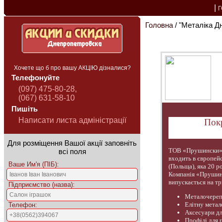
|
Головна
/ "Металіка Д
Хочете що б про вашу АКЦІЮ дізналися?
Телефонуйте
(097) 475-80-28,
(067) 631-58-10
Пишіть
Написати листа адміністрації
Покр
Для розміщення Вашої акції заповніть
ТОВ «Прушински» -
всі поля
входить в європей
Ваше Им'я (ПІБ):
(Польща), яка 20 р
Компанія «Прушинс
випускається на трь
Підприємство (назва):
Металочереп
Елітну мета
Телефон:
Аксесуари дл
Профілі для п