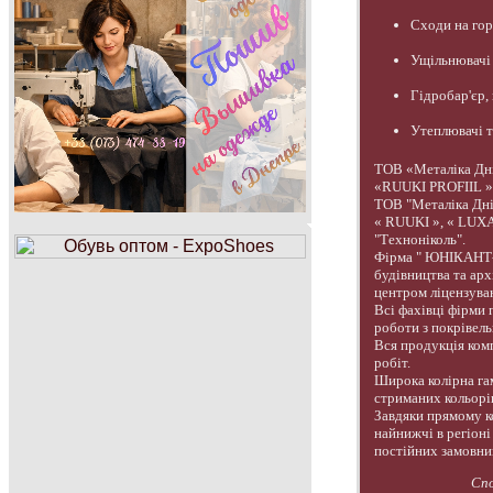
Сходи на го
Ущільнювачі 
Гідробар'єр,
Утеплювачі 
ТОВ «Металіка Дні
«RUUKI PROFIIL »
ТОВ "Металіка Дні
« RUUKI », « LUXA
"Техноніколь".
Фірма " ЮНІКАНТ-Л
будівництва та ар
центром ліцензуван
Всі фахівці фірми
роботи з покрівель
Вся продукція комп
робіт.
Широка колірна га
стриманих кольорів
Завдяки прямому к
найнижчі в регіоні
постійних замовник
Спо