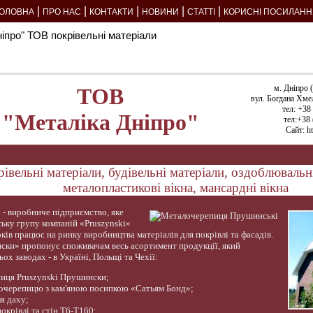
|
|
|
|
|
ГОЛОВНА
ПРО НАС
КОНТАКТИ
НОВИНИ
СТАТТІ
КОРИСНІ ПОСИЛАНН
ніпро" ТОВ покрівельні матеріали
м. Дніпро 
ТОВ
вул. Богдана Хме
тел: +38
"Металіка Дніпро"
тел:+38
Сайт: ht
івельні матеріали, будівельні матеріали, оздоблювальні
металопластикові вікна, мансардні вікна
 виробниче підприємство, яке
ську групу компаній «Pruszynski»
оків працює на ринку виробництва матеріалів для покрівлі та фасадів.
ки» пропонує споживачам весь асортимент продукції, який
ох заводах - в Україні, Польщі та Чехії:
иця Pruszynski Прушински;
лочерепицю з кам'яною посипкою «Сатьям Бонд»;
я даху;
окрівлі та стін Т6-Т160;