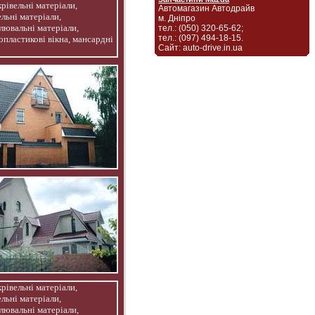
Автомагазин Автодрайв
м. Дніпро
тел.: (050) 320-65-62;
тел.: (097) 494-18-15.
Сайт: auto-drive.in.ua