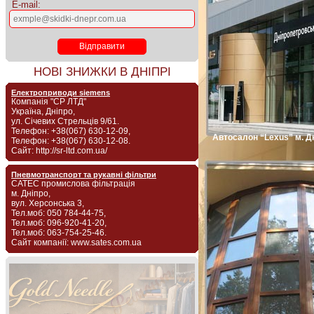
E-mail:
НОВІ ЗНИЖКИ В ДНІПРІ
Електроприводи siemens
Компанія "СР ЛТД"
Україна, Дніпро,
ул. Січевих Стрельців 9/61.
Телефон: +38(067) 630-12-09,
Автосалон “Lexus” м. Д
Телефон: +38(067) 630-12-08.
Сайт: http://sr-ltd.com.ua/
Пневмотранспорт та рукавні фільтри
САТЕС промислова фільтрація
м. Дніпро,
вул. Херсонська 3,
Тел.моб: 050 784-44-75,
Тел.моб: 096-920-41-20,
Тел.моб: 063-754-25-46.
Сайт компанії: www.sates.com.ua