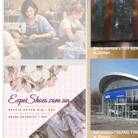
Вікна еркерні з ПВХ RE
м. Дніпро
Автосалон "SSANG YO
м. Дніпро