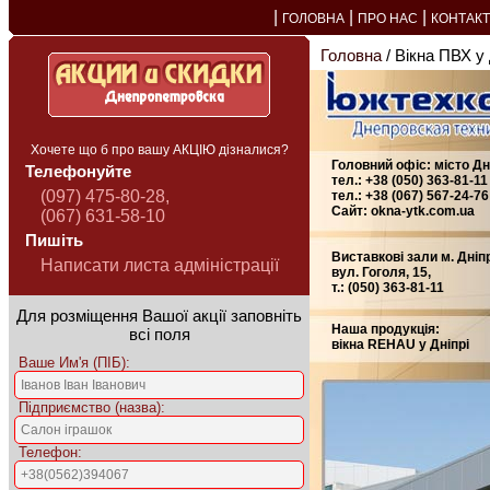
|
|
|
ГОЛОВНА
ПРО НАС
КОНТАК
Головна
/ Вікна ПВХ у 
Хочете що б про вашу АКЦІЮ дізналися?
Головний офіс: місто Дні
Телефонуйте
тел.: +38 (050) 363-81-11
(097) 475-80-28,
тел.: +38 (067) 567-24-76
Сайт: okna-ytk.com.ua
(067) 631-58-10
Пишіть
Виставкові зали м. Дніп
Написати листа адміністрації
вул. Гоголя, 15,
т.: (050) 363-81-11
Для розміщення Вашої акції заповніть
Наша продукція:
всі поля
вікна REHAU у Дніпрі
Ваше Им'я (ПІБ):
Підприємство (назва):
Телефон: