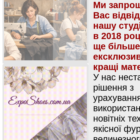
Ми запро
Вас відві
нашу студ
в 2018 роц
ще більше
ексклюзив
кращі мат
У нас нест
рішення з
урахуванн
використа
новітніх те
якісної фур
величезног