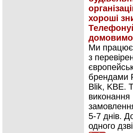
організаці
хороші зн
Телефонуй
домовимо
Ми працює
з перевіре
європейсь
брендами F
Blik, KBE. 
виконання
замовлення
5-7 днів. Д
одного дзві