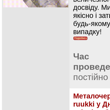
досвіду. М
якісно і за
будь-яком
випадку!
Час
провед
постійно
Металоче
ruukki у Дн