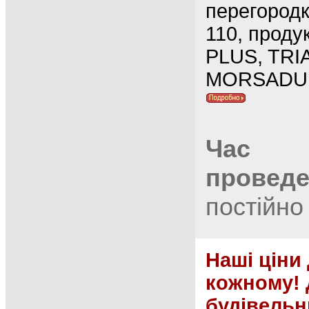
перегородк
110, проду
PLUS, TRIA
MORSADUE
Час
провед
постійно
Наші ціни
кожному!
будівельн