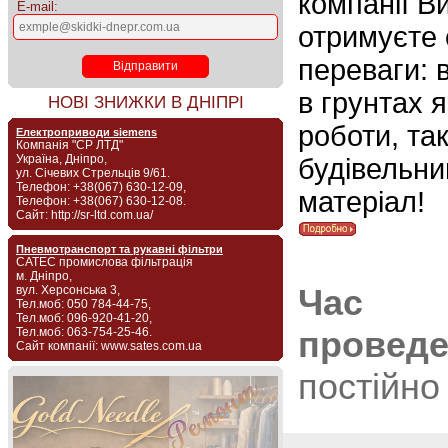
компанії В
E-mail:
отримуєте 
переваги: в 
в грунтах я
НОВІ ЗНИЖКИ В ДНІПРІ
роботи, так
Електроприводи siemens
Компанія "СР ЛТД"
Україна, Дніпро,
будівельни
ул. Січевих Стрельців 9/61.
Телефон: +38(067) 630-12-09,
матеріал!
Телефон: +38(067) 630-12-08.
Сайт: http://sr-ltd.com.ua/
Пневмотранспорт та рукавні фільтри
САТЕС промислова фільтрація
м. Дніпро,
Час
вул. Херсонська 3,
Тел.моб: 050 784-44-75,
Тел.моб: 096-920-41-20,
провед
Тел.моб: 063-754-25-46.
Сайт компанії: www.sates.com.ua
постійно