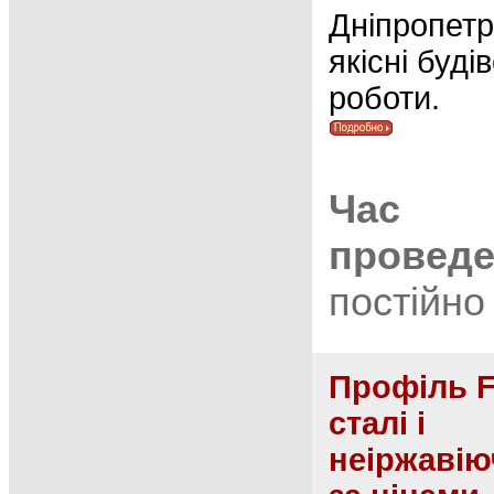
Дніпропетр
якісні буді
роботи.
Час
провед
постійно
Профіль Fo
сталі і
неіржавіюч