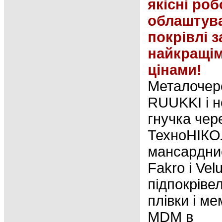
якісні роб
облаштув
покрівлі з
найкращі
цінами!
Металочер
RUUKKI і не
гнучка чер
ТехноНІКО
мaнcapдни
Fakro і Velu
підпокрівел
плівки і м
MDM в