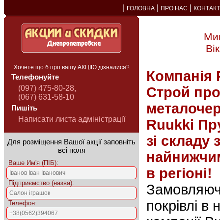
|
|
|
ГОЛОВНА
ПРО НАС
КОНТАК
Мин
Ві
Хочете що б про вашу АКЦІЮ дізналися?
Компанія 
Телефонуйте
(097) 475-80-28,
Строй пр
(067) 631-58-10
металоче
Пишіть
Написати листа адміністрації
Ruukki П
зі складу 
Для розміщення Вашої акції заповніть
всі поля
найнижчим
Ваше Им'я (ПІБ):
в регіоні!
Підприємство (назва):
Замовляюч
покрівлі в 
Телефон: