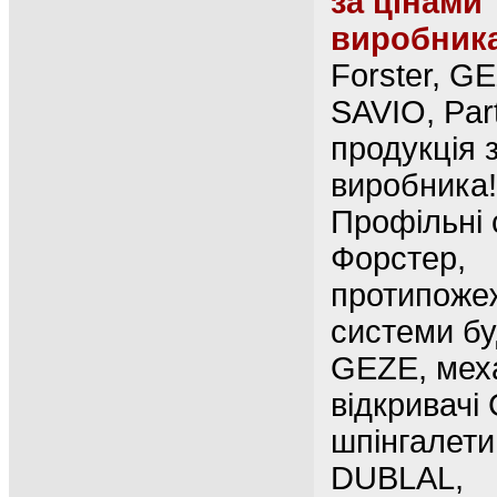
за цінами
виробник
Forster, G
SAVIO, Par
продукція 
виробника!
Профільні
Форстер,
протипоже
системи бу
GEZE, меха
відкривачі
шпінгалети
DUBLAL,